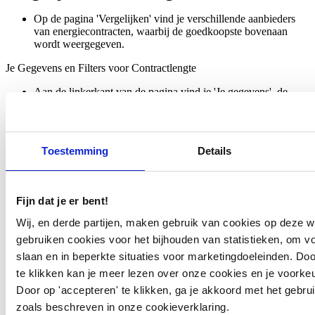
Op de pagina 'Vergelijken' vind je verschillende aanbieders
van energiecontracten, waarbij de goedkoopste bovenaan
wordt weergegeven.
Je Gegevens en Filters voor Contractlengte
Aan de linkerkant van de pagina vind je 'Je gegevens', de
informatie die je eerder hebt ingevuld.
Onder 'Je gegevens' vind je filters voor de lengte van je
contract. Hier kun je kiezen tussen variabele of jaarcontracten.
Houd rekening met het dynamische contract, dat onderdeel is
Toestemming
Details
van de variabele contracten en te herkennen is aan de
waarschuwing (in de vorm van een oranje driehoek) bij de
aanbieders.
Voor meer informatie over de verschillende contracttypen kun
Fijn dat je er bent!
je de blauwe banner aan de bovenkant van de pagina openen.
Wij, en derde partijen, maken gebruik van cookies op deze w
Tarieven en Aanbieder
gebruiken cookies voor het bijhouden van statistieken, om v
Onderaan het blok van elk aanbod vind je de optie 'Toon
slaan en in beperkte situaties voor marketingdoeleinden. Door 
tarieven en informatie' voor meer details over de tarieven en
te klikken kan je meer lezen over onze cookies en je voork
de aanbieder.
Door op 'accepteren' te klikken, ga je akkoord met het gebru
zoals beschreven in onze cookieverklaring.